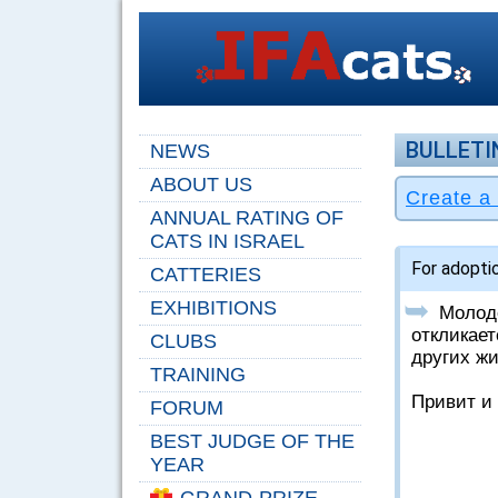
BULLETI
NEWS
ABOUT US
ANNUAL RATING OF
CATS IN ISRAEL
For adopti
CATTERIES
➥
EXHIBITIONS
     Молодой, красивый и эффектный котик. Внешне схожий на породистого бенгала. Зовут Бенни, 
откликает
CLUBS
других жи
TRAINING
Привит и
FORUM
BEST JUDGE OF THE
YEAR